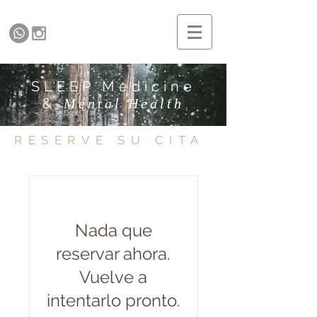
SLEEP Medicine
&
Mental Health
RESERVE SU CITA
Nada que
reservar ahora.
Vuelve a
intentarlo pronto.